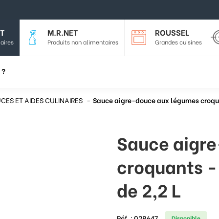
T
M.R.NET
ROUSSEL
aires
Produits non alimentaires
Grandes cuisines
 ?
CES ET AIDES CULINAIRES
Sauce aigre-douce aux légumes croqua
Sauce aigr
croquants -
de 2,2 L
Réf. :
028647
Disponible