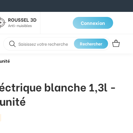
ROUSSEL 3D
Connexion
Anti-nuisibles
Rechercher
'unité
léctrique blanche 1,3l -
unité