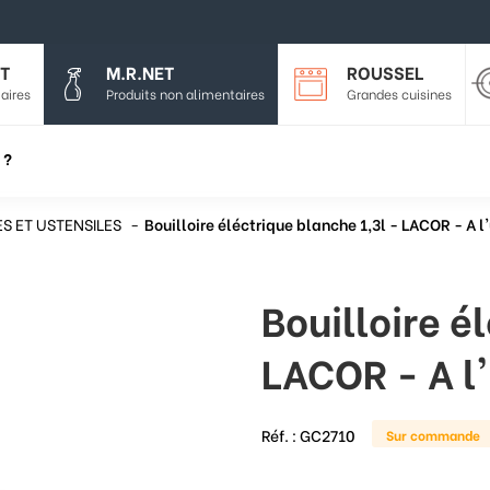
T
M.R.NET
ROUSSEL
aires
Produits non alimentaires
Grandes cuisines
 ?
S ET USTENSILES
Bouilloire éléctrique blanche 1,3l - LACOR - A l
Bouilloire é
LACOR - A l'
Réf. :
GC2710
Sur commande