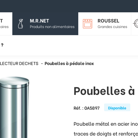
T
M.R.NET
ROUSSEL
aires
Produits non alimentaires
Grandes cuisines
 ?
LECTEUR DECHETS
Poubelles à pédale inox
Poubelles à
Réf. :
0A5897
Disponible
Poubelle métal en acier ino
traces de doigts et renforç