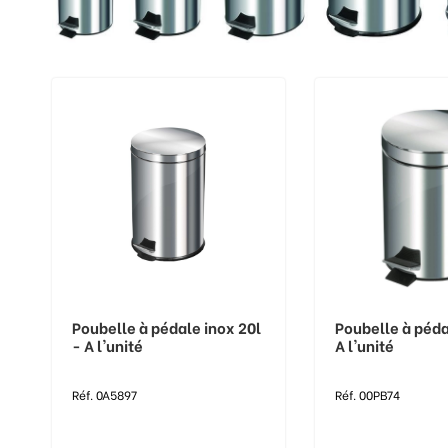
Poubelle à pédale inox 20l
Poubelle à péda
- A l'unité
A l'unité
Réf. 0A5897
Réf. 00PB74