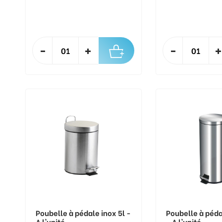
Poubelle à pédale inox 5l -
Poubelle à péda
A l'unité
- A l'unité