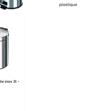
plastique
le inox 3l -