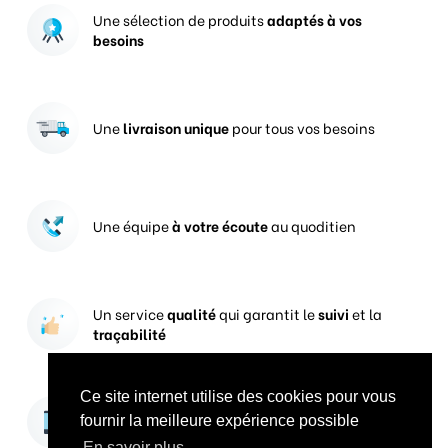
Une sélection de produits
adaptés à vos
besoins
Une
livraison unique
pour tous vos besoins
Une équipe
à votre écoute
au quoditien
Un service
qualité
qui garantit le
suivi
et la
traçabilité
Ce site internet utilise des cookies pour vous
Vos prises de commandes
ouvertes 24h/24
fournir la meilleure expérience possible
En savoir plus