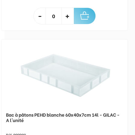
Bac à pâtons PEHD blanche 60x40x7cm 14l - GILAC -
A l'unité
Réf. 00BP09