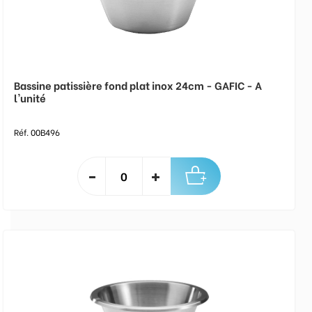
Bassine patissière fond plat inox 24cm - GAFIC - A
l'unité
Réf. 00B496