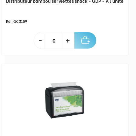
Distributeur bambou serviettes snack - GDP - A l'unité
Réf. GC3159