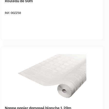
Rouleau de 50m
Réf. 00ZZ58
Nappe papier damassé blanche 1,20m