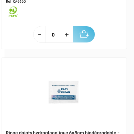
Réf. 0A6650
Rince doigts hydroalcoolique 6x8cm biodégradable -