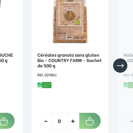
TOUCHE
Céréales granola sans gluten
Huil
50 g
Bio - COUNTRY FARM - Sachet
- GI
de 500 g
Réf. 029861
Réf. 