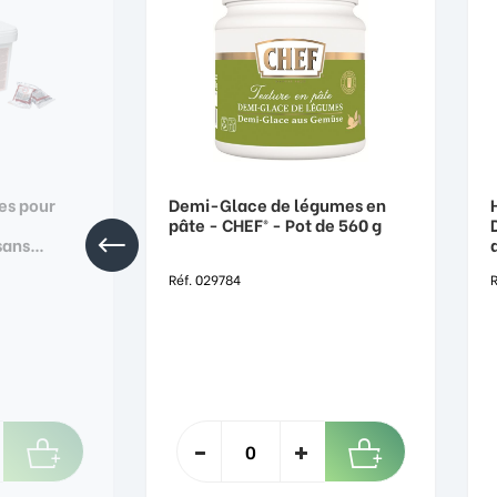
es pour
Demi-Glace de légumes en
pâte - CHEF® - Pot de 560 g
sans
NAL - Seau
Réf. 029784
R