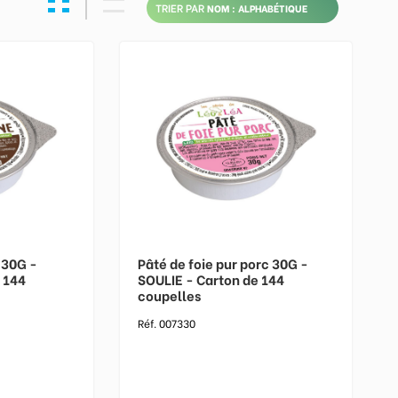
TRIER PAR
 30G -
Pâté de foie pur porc 30G -
 144
SOULIE - Carton de 144
coupelles
Réf. 007330