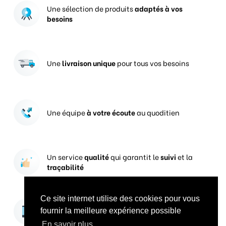
Une sélection de produits
adaptés à vos
besoins
Une
livraison unique
pour tous vos besoins
Une équipe
à votre écoute
au quoditien
Un service
qualité
qui garantit le
suivi
et la
traçabilité
Ce site internet utilise des cookies pour vous
Vos prises de commandes
ouvertes 24h/24
fournir la meilleure expérience possible
En savoir plus