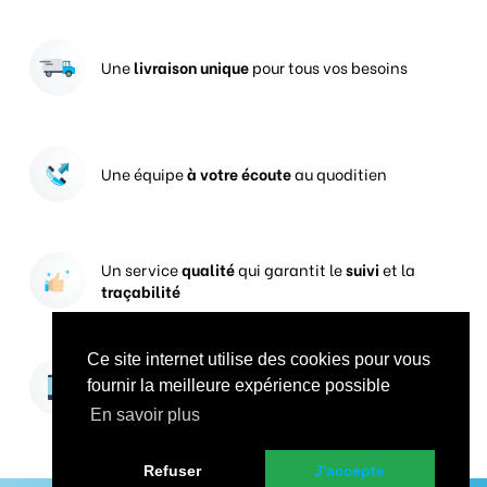
Une
livraison unique
pour tous vos besoins
Une équipe
à votre écoute
au quoditien
Un service
qualité
qui garantit le
suivi
et la
traçabilité
Ce site internet utilise des cookies pour vous
Vos prises de commandes
ouvertes 24h/24
fournir la meilleure expérience possible
En savoir plus
Refuser
J'accepte