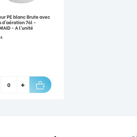
eur PE blanc Brute avec
 d'aération 76l -
AID - A l'unité
34