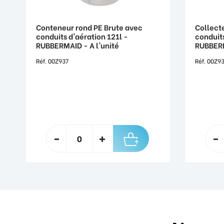
Conteneur rond PE Brute avec
Collect
conduits d'aération 121l -
conduits
RUBBERMAID - A l'unité
RUBBERM
Réf. 00Z937
Réf. 00Z9