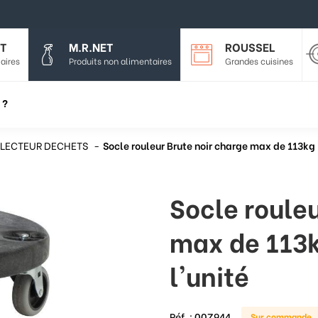
T
M.R.NET
ROUSSEL
aires
Produits non alimentaires
Grandes cuisines
 ?
LECTEUR DECHETS
Socle rouleur Brute noir charge max de 113kg
Socle rouleu
max de 113
l'unité
Réf. :
00Z944
Sur commande