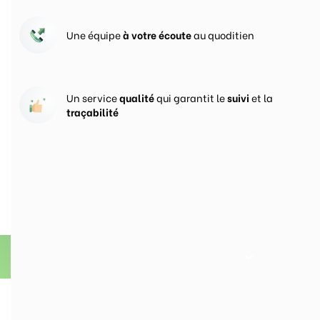
Une équipe
à votre écoute
au quoditien
Un service
qualité
qui garantit le
suivi
et la
traçabilité
Vos prises de commandes
ouvertes 24h/24
En savoir plus sur Groupe CercleVert