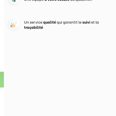
Un service
qualité
qui garantit le
suivi
et la
traçabilité
Vos prises de commandes
ouvertes 24h/24
En savoir plus sur Groupe CercleVert