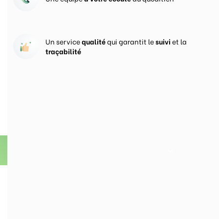
Un service
qualité
qui garantit le
suivi
et la
traçabilité
Vos prises de commandes
ouvertes 24h/24
En savoir plus sur Groupe CercleVert